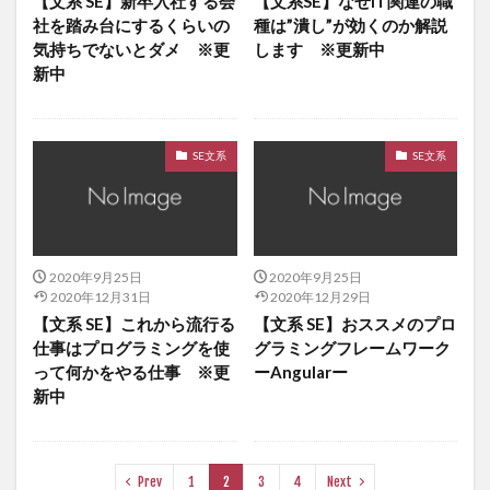
【文系 SE】新卒入社する会
【文系SE】なぜIT関連の職
社を踏み台にするくらいの
種は”潰し”が効くのか解説
気持ちでないとダメ ※更
します ※更新中
新中
SE文系
SE文系
2020年9月25日
2020年9月25日
2020年12月31日
2020年12月29日
【文系 SE】これから流行る
【文系 SE】おススメのプロ
仕事はプログラミングを使
グラミングフレームワーク
って何かをやる仕事 ※更
ーAngularー
新中
Prev
1
2
3
4
Next