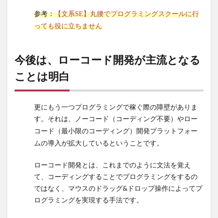
いじゃ
ん？？
参考：
【文系SE】丸腰でプログラミングスクールに行
っても役に立ちません
5.1
「何
を作
今後は、ローコード開発が主流となる
る
か」
ことは明白
「な
ぜ作
る
更にもう一つプログラミングで稼ぐ際の障壁がありま
か」
す。それは、
ノーコード（コーディング不要）やロー
を考
コード（最小限のコーディング）開発プラットフォー
えら
ムの導入が拡大しているということです。
れる
人は
相変
ローコード開発とは、これまでのように文法を覚え
わら
て、コーディングすることでプログラミングをするの
ず少
ではなく、マウスのドラッグ&ドロップ操作によってプ
な
ログラミングを実現する手法です。
い。