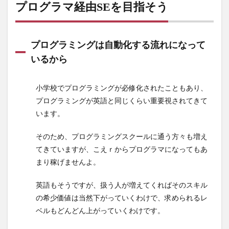
プログラマ経由SEを目指そう
マ経
由
SE
を目
プログラミングは自動化する流れになって
指そ
いるから
う
1.1
小学校でプログラミングが必修化されたこともあり、
プロ
プログラミングが英語と同じくらい重要視されてきて
グラ
ミン
います。
グは
自動
そのため、プログラミングスクールに通う方々も増え
化す
てきていますが、こえｒからプログラマになってもあ
る流
まり稼げませんよ。
れに
なっ
英語もそうですが、扱う人が増えてくればそのスキル
てい
るか
の希少価値は当然下がっていくわけで、求められるレ
ら
ベルもどんどん上がっていくわけです。
2