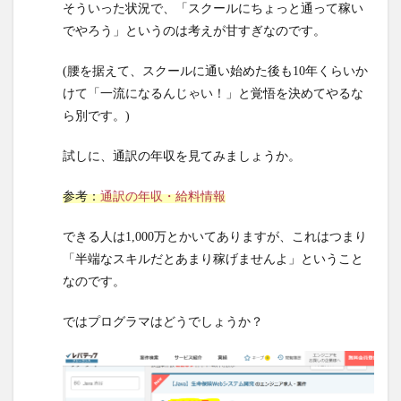
そういった状況で、「スクールにちょっと通って稼い
今後
でやろう」というのは考えが甘すぎなのです。
は、
ロー
(腰を据えて、スクールに通い始めた後も10年くらいか
コー
ド開
けて「一流になるんじゃい！」と覚悟を決めてやるな
発が
ら別です。)
主流
とな
試しに、通訳の年収を見てみましょうか。
るこ
とは
参考：
通訳の年収・給料情報
明白
3
できる人は1,000万とかいてありますが、これはつまり
あの
「半端なスキルだとあまり稼げませんよ」ということ
ガー
なのです。
トナ
ー社
ではプログラマはどうでしょうか？
もロ
ーコ
ード
に注