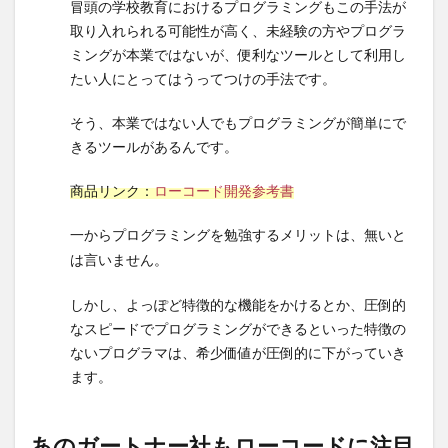
冒頭の学校教育におけるプログラミングもこの手法が
6
取り入れられる可能性が高く、未経験の方やプログラ
そも
そも
ミングが本業ではないが、便利なツールとして利用し
プロ
たい人にとってはうってつけの手法です。
グラ
マと
そう、本業ではない人でもプログラミングが簡単にで
して
きるツールがあるんです。
未熟
なの
商品リンク：
ローコード開発参考書
に
SE
一からプログラミングを勉強するメリットは、無いと
なれ
は言いません。
る
の？
しかし、よっぽど特徴的な機能をかけるとか、圧倒的
6.1
なスピードでプログラミングができるといった特徴の
名ジ
ないプログラマは、希少価値が圧倒的に下がっていき
ョッ
ます。
キー
が名
馬で
あのガートナー社もローコードに注目
ある