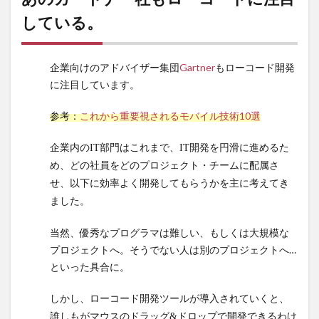
必要
している。
はな
い。
企業向けのアドバイザー集団
Gartner
もローコード開発
6.2
に注目しています。
いわ
ゆる
数Ⅲ
参考：
これから重要視されるモバイル技術10選
や解
析が
企業内のIT部門はこれまで、IT開発を円滑に進めるた
絡む
め、どの社員をどのプロジェクト・チームに配属さ
よう
せ、以下に効率よく開発してもらうかを主に考えてき
な内
ました。
容は
厳し
当然、優秀なプログラマは難しい、もしくは大規模な
い。
プロジェクトへ。そうでない人は別のプロジェクトへ…
7
といった具合に。
SE
経由
しかし、ローコード開発ツールが導入されていくと、
ITコ
誰しもがマウスのドラッグ&ドロップで開発できるわけ