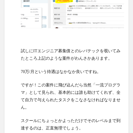
目し
てい
る。
4
具体
例
4.1
試しにITエンジニア募集債とのレバテックを覗いてみ
Microsoft
たところ上記のような案件がわんさかあります。
が提供し
ている
70万/月という待遇はなかなか良いですね。
Power
Apps
ですが！この案件に飛び込んだら当然「一流プログラ
5
マ」として見られ、基本的には誰も助けてくれず、全
じゃー
て自力で与えられたタスクをこなさなければなりませ
システ
ん。
ム業界
には入
スクールにちょっとかよっただけでそのレベルまで到
らない
達するのは、正直無理でしょう。
方がい