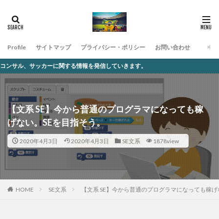
Profile
サイトマップ
プライバシー・ポリシー
お問い合わせ
関する情報を発信していきます。
【文系 SE】今から普通のプログラマになっても稼
げない。SEを目指そう。
2020年4月3日
2020年4月3日
SE文系
1878view
SE文系
【文系 SE】今から普通のプログラマになっても稼げ
HOME