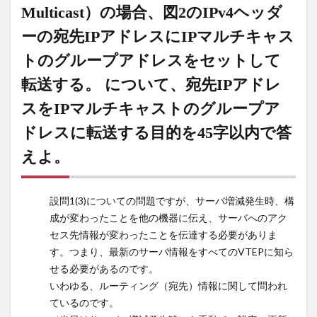
るか。
Multicast）の場合、図2のIPv4ヘッダ
6
下線部④イー
ーの宛先IPアドレスにIPマルチキャス
サネットフレーム
トのグループアドレスをセットして
が
BUM（Broadcast,
転送する。 について、宛先IPアドレ
Unknown Unicast,
Multicast）の場
スをIPマルチキャストのグループア
合、図2のIPv4ヘ
ドレスに転送する目的を45字以内で答
ッダーの宛先IPア
ドレスにIPマルチ
えよ。
キャストのグルー
プアドレスをセッ
トして転送する。
設問1(3)についての問題ですが、サーバ増減発生時、構
について、宛先IP
成が変わったことを他の機器に伝え、サーバへのアク
アドレスをIPマル
セス先情報が変わったことを伝達する必要がありま
チキャストのグル
ープアドレスに転
す。つまり、最新のサーバ情報をすべてのVTEPに知ら
送する目的を45字
せる必要があるのです。
以内で答えよ。
いわゆる、ルーティング（宛先）情報に関して問われ
ているのです。
7
設問2 [現行