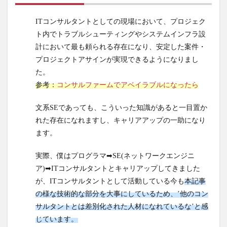
は宛先
IPアド
ITコンサルタントとしての現場において、プロジェク
レスに
ト内でトラブルシューティングやシステムインフラ設
セット
計において最も頼られる存在になり、安定した案件・
するリ
モート
プロジェクトアサインが実現できるようになりまし
VTEP
た。
のIPア
参考：
コンサルファームでアベイラブルになったら
ドレス
をどの
文系SEであっても、こういった知識があると一目置か
ように
れた存在になれますし、キャリアアップの一助になり
学習す
ます。
るか。
20字以
内に答
実際、僕はプログラマ➡SE(ネットワークエンジニ
えよ。
ア)➡ITコンサルタントとキャリアップしてきました
が、ITコンサルタントとして活動している今も
本記事
18
下線
の様な技術的な部分を大事にしているため、’他のコン
部⑫ARP要
求フレーム
サルタントとは差別化された人材になれているな’と感
をカプセル
じています。