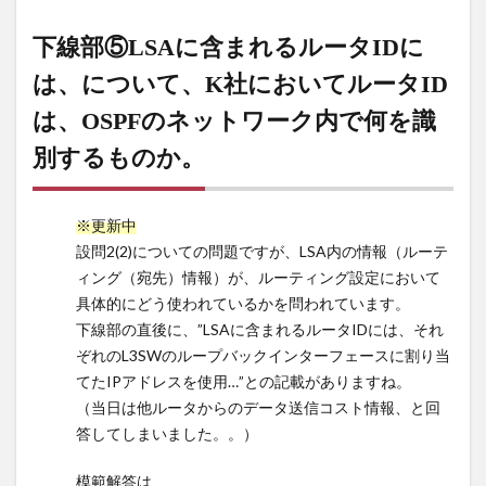
別す
るも
下線部⑤LSAに含まれるルータIDに
の
か。
は、について、K社においてルータID
9
下線部
は、OSPFのネットワーク内で何を識
⑥OSPFの
別するものか。
ECMP（Equal-
Cost
Multipath）に
※更新中
よってトラフ
設問2(2)についての問題ですが、LSA内の情報（ルーテ
ィックを分散
ィング（宛先）情報）が、ルーティング設定において
している。 に
ついて、
具体的にどう使われているかを問われています。
ECMPを用い
下線部の直後に、”LSAに含まれるルータIDには、それ
るために必要
ぞれのL3SWのループバックインターフェースに割り当
な設計を”経
てたIPアドレスを使用…”との記載がありますね。
路”と”コス
（当日は他ルータからのデータ送信コスト情報、と回
ト”という字句
答してしまいました。。）
を用いて…
10
模範解答は