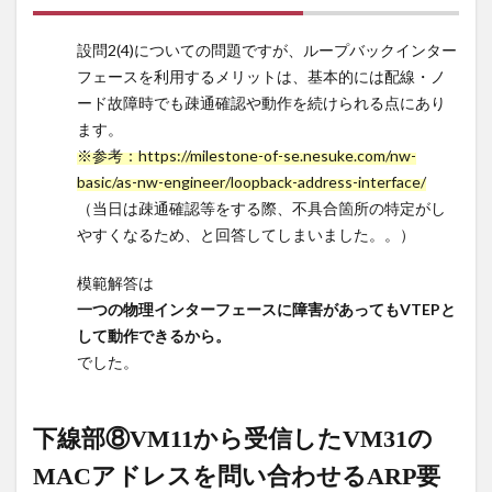
よ。
設問2(4)についての問題ですが、ループバックインター
11
下
フェースを利用するメリットは、基本的には配線・ノ
線部
ード故障時でも疎通確認や動作を続けられる点にあり
⑧VM11
ます。
から受
信した
※参考：https://milestone-of-se.nesuke.com/nw-
VM31の
basic/as-nw-engineer/loopback-address-interface/
MACア
（当日は疎通確認等をする際、不具合箇所の特定がし
ドレス
やすくなるため、と回答してしまいました。。）
を問い
合わせ
模範解答は
るARP
一つの物理インターフェースに障害があってもVTEPと
要求フ
して動作できるから。
レーム
でした。
に対し
て
VXLAN
のカプ
下線部⑧VM11から受信したVM31の
セル化
MACアドレスを問い合わせるARP要
を行