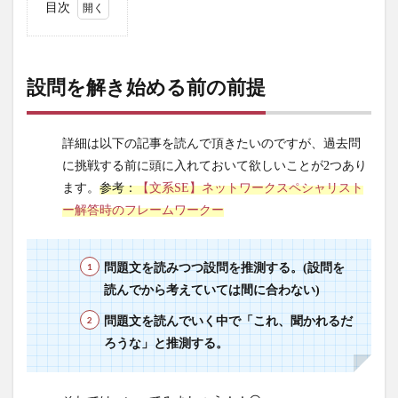
目次
1
設問
を解
設問を解き始める前の前提
き始
める
前の
詳細は以下の記事を読んで頂きたいのですが、過去問
前提
に挑戦する前に頭に入れておいて欲しいことが2つあり
2
ます。
参考：
【文系SE】ネットワークスペシャリスト
問題
ー解答時のフレームワークー
文を
読み
なが
問題文を読みつつ設問を推測する。(設問を
ら僕
が考
読んでから考えていては間に合わない)
えて
問題文を読んでいく中で「これ、聞かれるだ
いっ
ろうな」と推測する。
た内
容
3
設問1