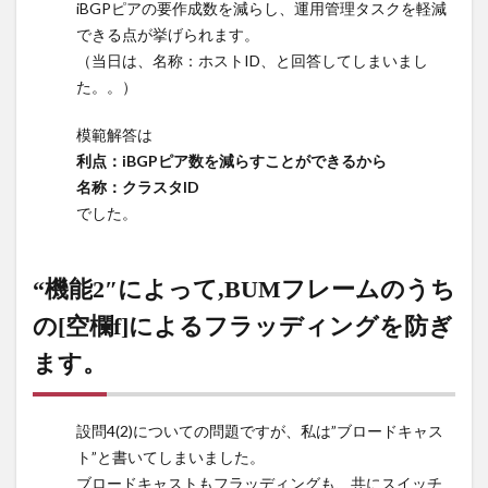
iBGPピアの要作成数を減らし、運用管理タスクを軽減
を”iBGP”と
できる点が挙げられます。
いう字句を
用いて25
（当日は、名称：ホストID、と回答してしまいまし
字以内で答
た。。）
えよ。また
図5中の
模範解答は
L3SW01お
利点：iBGPピア数を減らすことができるから
よび
名称：クラスタID
L3SW02を
でした。
ルートリフ
レクタとし
て冗長化時
“機能2″によって,BUMフレームのうち
に、ループ
を防止する
の[空欄f]によるフラッディングを防ぎ
ために設定
するIDの名
ます。
称を答え
よ。
設問4(2)についての問題ですが、私は”ブロードキャス
14
ト”と書いてしまいました。
“機能2″
ブロードキャストもフラッディングも、共にスイッチ
によっ