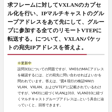
い、IP
求フレームに対してVXLANのカプセ
マルチ
ル化を行い、IPマルチキャストのグル
キャス
トのグ
ープアドレスをあて先にして、グルー
ループ
アドレ
プに参加する全てのリモートVTEPに
スをあ
転送する。について、VXLANパケッ
て先に
して、
トの宛先IPアドレスを答えよ。
グルー
プに参
加する
※更新中
全ての
設問3(1)についての問題ですが、VM31のMACアドレス
リモー
を確認するには、どの宛先に問い合わせればよいかを
トVTEP
に転送
問われています。答えは、”図4 現行の検証NWの
する。
VLAN、VXLAN、およびVTEP”に記載されているわけ
につい
ですが、VM31に紐づくVLANは310、VLAN310に紐づ
て、
くマルチキャストグループアドレスは…という具合に辿
VXLAN
っていくと、回答できます。
パケッ