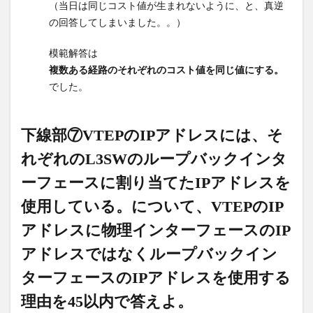
て、
（当日は同じコスト値が生まれないように、と、真逆
VTEPの
の回答してしまいました。。）
IPアド
レスに
模範解答は
物理イ
複数ある経路のそれぞれのコスト値を同じ値にする。
ンター
でした。
フェー
スのIP
アドレ
下線部⑦VTEPのIPアドレスには、そ
スでは
なくル
れぞれのL3SWのループバックインタ
ープバ
ーフェースに割り当てたIPアドレスを
ックイ
ンター
使用している。について、VTEPのIP
フェー
スのIP
アドレスに物理インターフェースのIP
アドレ
アドレスではなくループバックイン
スを使
用する
ターフェースのIPアドレスを使用する
理由を
45以内
理由を45以内で答えよ。
で答え