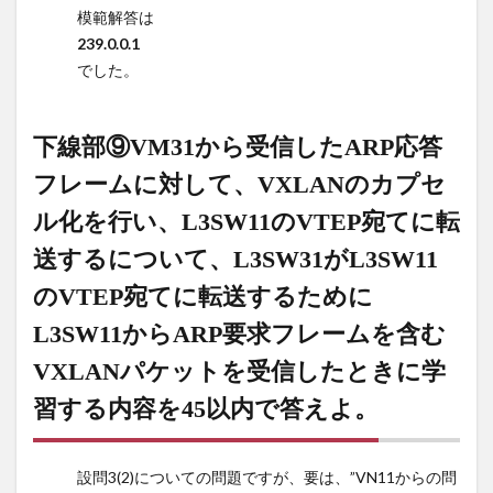
トの宛
模範解答は
先IPア
239.0.0.1
ドレス
でした。
を答え
よ。
12
下
下線部⑨VM31から受信したARP応答
線部
フレームに対して、VXLANのカプセ
⑨VM31
から受
ル化を行い、L3SW11のVTEP宛てに転
信した
ARP応
送するについて、L3SW31がL3SW11
答フレ
のVTEP宛てに転送するために
ームに
対し
L3SW11からARP要求フレームを含む
て、
VXLAN
VXLANパケットを受信したときに学
のカプ
習する内容を45以内で答えよ。
セル化
を行
い、
設問3(2)についての問題ですが、要は、”VN11からの問
L3SW11