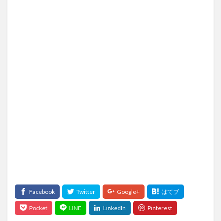
よ。
19
ネッ
トワ
ーク
の勉
強を
して
良か
った
なー
と思
うこ
と