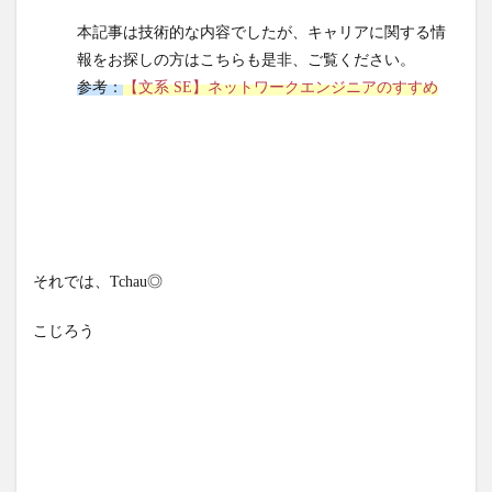
化した全て
のVXLANパ
本記事は技術的な内容でしたが、キャリアに関する情
ケットをキ
報をお探しの方はこちらも是非、ご覧ください。
ャプチャし
参考：
【文系 SE】ネットワークエンジニアのすすめ
て、宛先IP
アドレスを
確認しま
す。につい
て、ある
VLANIDをセ
ットされた
ARP要求フ
レームは、
それでは、Tchau◎
VTEPによっ
てどのよう
こじろう
なリモート
VTEPに転送
される
か。”VNI”と
いう字句を
用いて40字
以内で答え