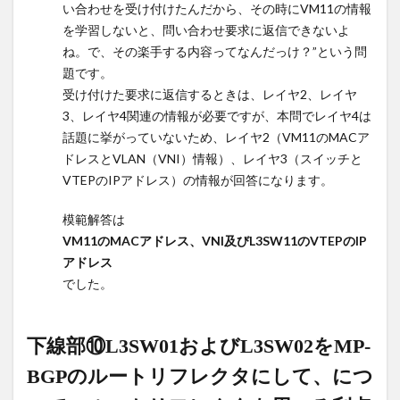
い合わせを受け付けたんだから、その時にVM11の情報
のVTEP
宛てに
を学習しないと、問い合わせ要求に返信できないよ
転送す
ね。で、その楽手する内容ってなんだっけ？”という問
るにつ
題です。
いて、
受け付けた要求に返信するときは、レイヤ2、レイヤ
L3SW31
3、レイヤ4関連の情報が必要ですが、本問でレイヤ4は
が
話題に挙がっていないため、レイヤ2（VM11のMACア
L3SW11
ドレスとVLAN（VNI）情報）、レイヤ3（スイッチと
のVTEP
宛てに
VTEPのIPアドレス）の情報が回答になります。
転送す
るため
模範解答は
に
VM11のMACアドレス、VNI及びL3SW11のVTEPのIP
L3SW11
アドレス
から
でした。
ARP要
求フレ
ームを
下線部⑩L3SW01およびL3SW02をMP-
含む
VXLAN
BGPのルートリフレクタにして、につ
パケッ