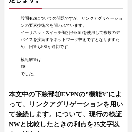
に作
成す
るリ
設問4(2)についての問題ですが、リンクアグリゲーショ
ンク
ンの要素技術名を問われています。
アグ
イーサネットスイッチ識別子(ESI)を使用して複数のデ
リゲ
バイスを接続するネットワーク技術ですとなりますた
ーシ
ョン
め、回答もESIが適切です。
の論
理イ
模範解答は
ンタ
ESI
ーフ
でした。
ェー
スに
は、
本文中の下線部⑪EVPNの”機能3″によ
同一
の物
って、リンクアグリゲーションを用い
理サ
て接続します。について、現行の検証
ーバ
に接
NWと比較したときの利点を25文字以
続さ