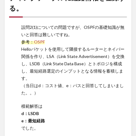
まれ
る。
るル
ータ
IDに
設問2(1)についての問題ですが、OSPFの基礎知識が無
は、
いと回答は難しいですね。
につ
参考：
OSPF
い
Helloパケットを使用して隣接するルーターとネイバー
て、K
社に
関係を作り、LSA（Link State Advertisement）を交換
おい
し、LSDB（Link State Data Base）とトポロジを構成
てル
し、最短経路選定のインプットとなる情報を蓄積しま
ータ
す。
ID
（当日はd：コスト値、e：パスと回答してしまいまし
は、
た。。）
OSPF
のネ
模範解答は
ット
ワー
d：LSDB
ク内
e：最短経路
で何
でした。
を識