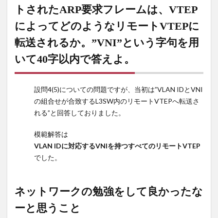
トされたARP要求フレームは、VTEP
⑫ARP
要求フ
によってどのようなリモートVTEPに
レーム
転送されるか。”VNI”という字句を用
をカプ
セル化
いて40字以内で答えよ。
した全
ての
VXLAN
設問4(5)についての問題ですが、当初は”VLAN IDとVNI
パケッ
の組合せが合致するL3SW内のリモートVTEPへ転送さ
トをキ
ャプチ
れる”と回答しておりました。
ャし
て、宛
模範解答は
先IPア
VLAN IDに対応するVNIを持つすべてのリモートVTEP
ドレス
でした。
を確認
しま
す。に
ネットワークの勉強をして良かったな
つい
て、
ーと思うこと
VTEP