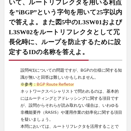
いて、ルートリフレクタを用いる利点
トを受
信した
を”iBGP”という字句を用いて25字以内
ときに
学習す
で答えよ。また図5中のL3SW01および
る内容
L3SW02をルートリフレクタとして冗
を45以
内で答
長化時に、ループを防止するために設
えよ。
定するIDの名称を答えよ。
13
下線
部
⑩L3SW01
設問4(1)についての問題ですが、BGPの仕様に関する知
および
識が無いと回答は難しいかもしれません。
L3SW02を
※参考：
BGP Route Refletor
MP-BGPの
ネットワークスペシャリストで問われるのは、基本的
ルートリフ
レクタにし
にはルーティングとアドレッシングに関する項目です
て、につい
が、設問からそれらが読み取れない場合は、いわゆる
て、ルート
非機能要件（RASIS）や運用作業の効率化に関する項目
リフレクタ
を疑いましょう。
を用いる利
本問においては、ルートリフレクタを活用することで
点