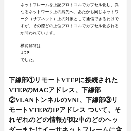
ダ
ネットフレームを上記プロトコルでカプセル化し、異
ー、
なるネットワーク上の宛先へ、あたかも同じネットワ
「c」
ーク（サブネット）上の対象として通信できるわけで
ヘッ
ダ
すが、その際どの上位プロトコルでカプセル化される
ー、
か問われています。
およ
び…
模範解答は
UDP
5
下
でした。
線部①
リモー
トVTEP
下線部①リモートVTEPに接続された
に接続
された
VTEPのMACアドレス、
下線部
VTEPの
MACア
②VLANトンネルのVNI、
下線部
③リ
ドレ
モートVTEPのIPアドレス ついて、そ
ス、下
線部
れぞれのどの情報が図2中のどのヘッ
②VLAN
トンネ
ダーまたはイーサネットフレームに含