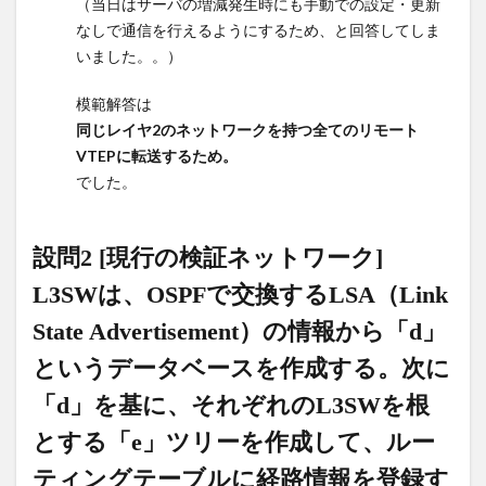
（当日はサーバの増減発生時にも手動での設定・更新
の検証ネットワ
なしで通信を行えるようにするため、と回答してしま
ーク] L3SWは、
OSPFで交換する
いました。。）
LSA（Link State
Advertisement）
模範解答は
の情報から「d」
同じレイヤ2のネットワークを持つ全てのリモート
というデータベ
VTEPに転送するため。
ースを作成す
でした。
る。次に「d」を
基に、それぞれ
のL3SWを根とす
設問2 [現行の検証ネットワーク]
る「e」ツリーを
作成して、ルー
L3SWは、OSPFで交換するLSA（Link
ティングテーブ
State Advertisement）の情報から「d」
ルに経路情報を
登録する。
というデータベースを作成する。次に
8
「d」を基に、それぞれのL3SWを根
下線
部
とする「e」ツリーを作成して、ルー
⑤LSA
ティングテーブルに経路情報を登録す
に含