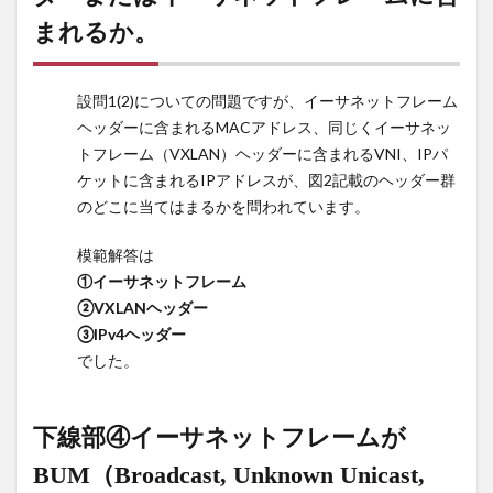
ルの
まれるか。
VNI、
下線部
③リモ
設問1(2)についての問題ですが、イーサネットフレーム
ート
VTEPの
ヘッダーに含まれるMACアドレス、同じくイーサネッ
IPアド
トフレーム（VXLAN）ヘッダーに含まれるVNI、IPパ
レス つ
ケットに含まれるIPアドレスが、図2記載のヘッダー群
いて、
のどこに当てはまるかを問われています。
それぞ
れのど
模範解答は
の情報
①イーサネットフレーム
が図2中
②VXLANヘッダー
のどの
③IPv4ヘッダー
ヘッダ
ーまた
でした。
はイー
サネッ
トフレ
下線部
④イーサネットフレームが
ームに
BUM（Broadcast, Unknown Unicast,
含まれ