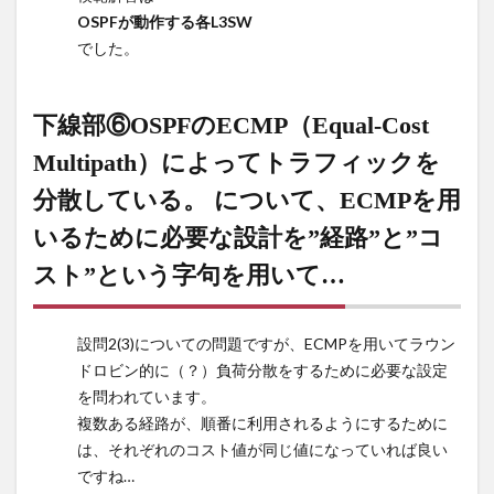
下線部
OSPFが動作する各L3SW
⑦VTEP
でした。
のIPア
ドレス
には、
下線部⑥OSPFのECMP（Equal-Cost
それぞ
れの
Multipath）によってトラフィックを
L3SW
分散している。 について、ECMPを用
のルー
プバッ
いるために必要な設計を”経路”と”コ
クイン
ターフ
スト”という字句を用いて…
ェース
に割り
当てた
設問2(3)についての問題ですが、ECMPを用いてラウン
IPアド
ドロビン的に（？）負荷分散をするために必要な設定
レスを
を問われています。
使用し
複数ある経路が、順番に利用されるようにするために
てい
は、それぞれのコスト値が同じ値になっていれば良い
る。に
ですね…
つい