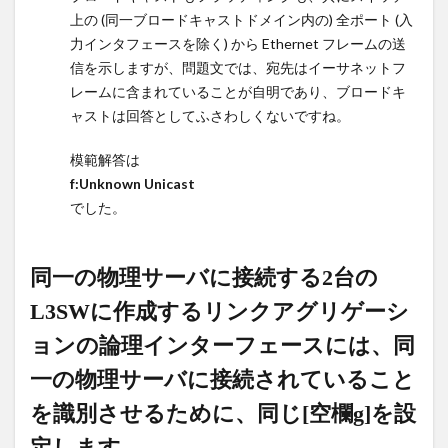
上の (同一ブロードキャストドメイン内の)
全ポート (入
て,BUM
フレー
力インタフェースを除く) から Ethernet フレームの送
ムのう
信を示しますが、問題文では、宛先はイーサネットフ
ちの[空
レームに含まれていることが自明であり、ブロードキ
欄f]に
ャストは回答としてふさわしくないですね。
よるフ
ラッデ
模範解答は
ィング
f:Unknown Unicast
を防ぎ
でした。
ます。
15
同一
同一の物理サーバに接続する2台の
の物
L3SWに作成するリンクアグリゲーシ
理サ
ーバ
ョンの論理インターフェースには、同
に接
続す
一の物理サーバに接続されていること
る2台
を識別させるために、同じ[空欄g]を設
の
L3SW
定します。