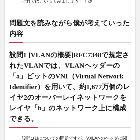
それでは、いってみましょう！！😃
[VLANの概
要]RFC7348
で規定され
問題文を読みながら僕が考えていった
たVLANで
内容
は、VLANヘ
ッダーの
「a」ビット
の
設問1 [VLANの概要]RFC7348で規定さ
VNI（Virtual
れたVLANでは、VLANヘッダーの
Network
Identifier）
「a」ビットのVNI（Virtual Network
を用いて、
約1,677万個
Identifier）を用いて、約1,677万個のレ
のレイヤ2の
イヤ2のオーバーレイネットワークを
オーバーレ
イネットワ
レイヤ「b」のネットワーク上に構成
ークをレイ
できる。
ヤ「b」のネ
ットワーク
上に構成で
きる。
設問1(1)についての問題ですが、VXLANのヘッダに関