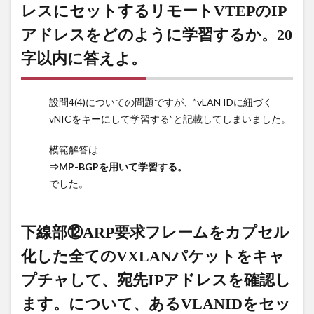
レスにセットするリモートVTEPのIP
って、
リンク
アドレスをどのように学習するか。20
アグリ
ゲーシ
字以内に答えよ。
ョンを
用いて
接続し
設問4(4)についての問題ですが、”vLAN IDに紐づく
ます。
vNICをキーにして学習する”と記載してしまいました。
につい
て、現
模範解答は
行の検
⇒MP-BGPを用いて学習する。
証NW
でした。
と比較
したと
きの利
点を25
下線部⑫ARP要求フレームをカプセル
文字以
化した全てのVXLANパケットをキャ
内で答
えよ。
プチャして、宛先IPアドレスを確認し
17
ます。について、あるVLANIDをセッ
下線部