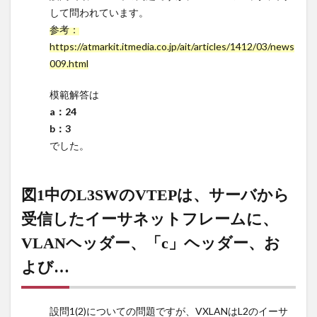
して問われています。
4
参考：
図1中
https://atmarkit.itmedia.co.jp/ait/articles/1412/03/news
の
009.html
L3SW
の
模範解答は
VTEP
は、
a：24
サー
b：3
バか
でした。
ら受
信し
たイ
図1中のL3SWのVTEPは、サーバから
ーサ
ネッ
受信したイーサネットフレームに、
トフ
VLANヘッダー、「c」ヘッダー、お
レー
ム
よび…
に、
VLAN
ヘッ
設問1(2)についての問題ですが、VXLANはL2のイーサ