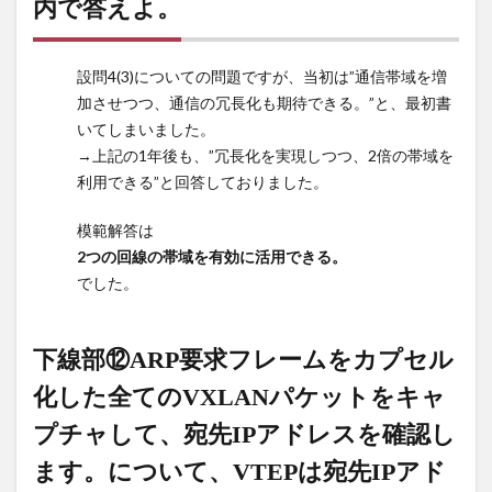
れて
内で答えよ。
いる
こと
を識
設問4(3)についての問題ですが、当初は”通信帯域を増
別さ
加させつつ、通信の冗長化も期待できる。”と、最初書
せる
いてしまいました。
ため
→上記の1年後も、”冗長化を実現しつつ、2倍の帯域を
に、
利用できる”と回答しておりました。
同じ
[空欄
模範解答は
g]を
設定
2つの回線の帯域を有効に活用できる。
しま
でした。
す。
16
下線部⑫ARP要求フレームをカプセル
本文中
の下線
化した全てのVXLANパケットをキャ
部
プチャして、宛先IPアドレスを確認し
⑪EVPN
の”機能
ます。について、VTEPは宛先IPアド
3″によ