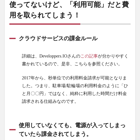
使ってないけど、「利用可能」だと費
いけ
ど、
用を取られてしまう！
「利
用可
能」
だと
クラウドサービスの課金ルール
費用
を取
詳細は、Developpers.IOさんの
この記事
が分かりやすく
られ
てし
書かれているので、是非、こちらを参照ください。
ま
う！
2017年から、秒単位での利用料金請求が可能となりま
した。つまり、駐車場/駐輪場の利用料金のように「ひ
1.1
と月〇〇円」ではなく、純粋に利用した時間だけ料金
クラ
請求される仕組みなのです。
ウド
サー
ビス
の課
使用していなくても、電源が入ってしまっ
金ル
ていたら課金されてしまう。
ール