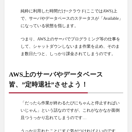
1.2
純粋に利用した時間だけ=クラウド(ここではAWS)上
使用
して
で、サーバやデータベースのステータスが「Available」
いな
になっている状態を指します。
くて
も、
つまり、AWS上のサーバでプログラミング等の仕事を
電源
して、シャットダウンしないまま作業を止め、そのま
が入
ま数日たつと、しっかり課金されてしまうのです。
って
しま
って
AWS上のサーバやデータベース
いた
ら課
皆、”定時退社”させよう！
金さ
れて
しま
「だったら作業が終わるたびにちゃんと停止すればい
う。
いじゃん」という話なのですが、これがなかなか面倒
2
且つうっかり忘れてしまうのです…
AWS上
のサー
うっかり忘れたことにすぐ気がつければよいのです