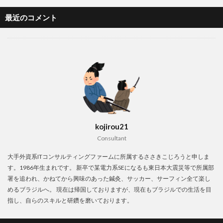
最近のコメント
kojirou21
Consultant
大手外資系ITコンサルティングファームに所属するささきこじろうと申しま
す。1986年生まれです。 新卒で某電力系SEになるも東日本大震災等で所属部
署を追われ、かねてから興味のあった鍼灸、サッカー、サーフィン全て楽し
めるブラジルへ。 現在は帰国しておりますが、現在もブラジルでの生活を目
指し、自らのスキルと研鑽を磨いております。