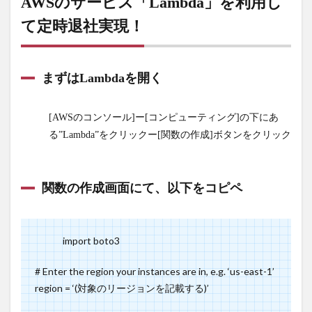
AWSのサービス「Lambda」を利用し
の作
成画
て定時退社実現！
面に
て、
以下
まずはLambdaを開く
をコ
ピペ
3.3
[AWSのコンソール]ー[コンピューティング]の下にあ
Cloud
る”Lambda”をクリックー[関数の作成]ボタンをクリック
Watch
で上
記の
関数の作成画面にて、以下をコピペ
プロ
グラ
ムを
決ま
import boto3
った
時間
# Enter the region your instances are in, e.g. ‘us-east-1’
に実
region = ‘(対象のリージョンを記載する)’
行す
るよ