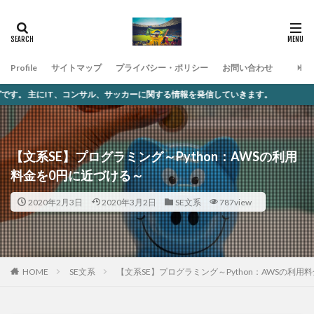
Profile
サイトマップ
プライバシー・ポリシー
お問い合わせ
コンサル、サッカーに関する情報を発信していきます。
【文系SE】プログラミング～Python：AWSの利用
料金を0円に近づける～
2020年2月3日
2020年3月2日
SE文系
787view
SE文系
【文系SE】プログラミング～Python：AWSの利用
HOME