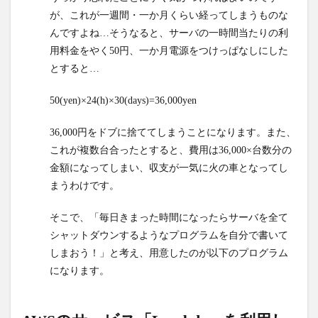
バやデ
が、これが一週間・一か月くらい経ってしまうものな
ータベ
んですよね…そうなると、サーバの一時間当たりの利
ース
皆、”定
用料金をやく50円、一か月電源をつけっぱなしにした
時退
とすると…
社”させ
よう！
50(yen)×24(h)×30(days)=36,000yen
3
AWSの
36,000円をドブに捨ててしまうことになります。また、
サービス
これが複数台合ったとすると、費用は36,000×台数分の
「Lambda」
を利用して
金額になってしまい、収支が一気に火の車となってし
定時退社実
まうわけです。
現！
そこで、「毎日きまった時間になったらサーバを全て
3.1
シャットダウンするようなプログラムを自分で書いて
まずは
Lambda
しまおう！」と考え、用意したのが以下のプログラム
を開く
になります。
3.2
関数