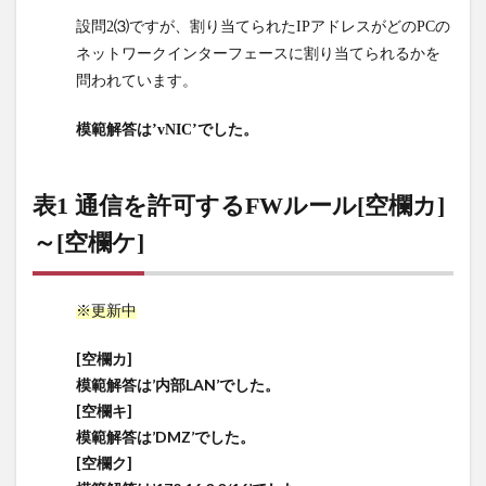
グ方
設問2⑶ですが、割り当てられたIPアドレスがどのPCの
式が
ネットワークインターフェースに割り当てられるかを
望ま
問われています。
しい
とS
模範解答は’vNIC’でした。
さん
は判
断し
表1 通信を許可するFWルール[空欄カ]
た…
～[空欄ケ]
10
下線
部
(Ⅲ)
※更新中
接続
時の
[空欄カ]
認証
模範解答は’内部LAN’でした。
に応
[空欄キ]
じて
模範解答は’DMZ’でした。
PCに
[空欄ク]
適切