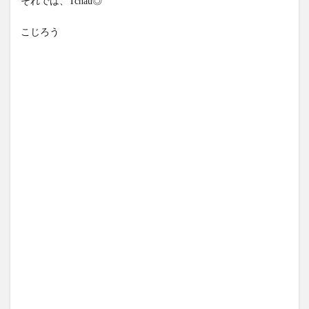
それでは、Tchau◎
こじろう