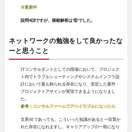
※更新中
14
下線
設問4⑶ですが、模範解答は’⑥’でした。
部
(Ⅵ)
それ
ネットワークの勉強をして良かったな
以外
の不
ーと思うこと
正な
通信
を禁
ITコンサルタントとしての現場において、プロジェク
止す
ト内でトラブルシューティングやシステムインフラ設
る
計において最も頼られる存在になり、安定した案件・
15
プロジェクトアサインが実現できるようになりまし
ネッ
た。
トワ
参考：
コンサルファームでアベイラブルになったら
ーク
の勉
文系SEであっても、こういった知識があると一目置か
強を
して
れた存在になれますし、キャリアアップの一助になり