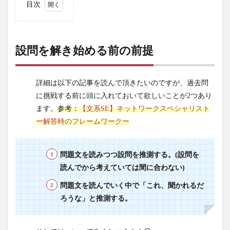
目次
1
設問
を解
設問を解き始める前の前提
き始
める
前の
詳細は以下の記事を読んで頂きたいのですが、過去問
前提
に挑戦する前に頭に入れておいて欲しいことが2つあり
2
ます。
参考：
【文系SE】ネットワークスペシャリスト
問題
ー解答時のフレームワークー
文を
読み
なが
問題文を読みつつ設問を推測する。(設問を
ら僕
が考
読んでから考えていては間に合わない)
えて
問題文を読んでいく中で「これ、聞かれるだ
いっ
ろうな」と推測する。
た内
容
3