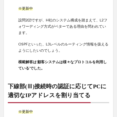
作
は、
※更新中
[空欄
オ]、
設問2⑵ですが、H社のシステム構成を踏まえて、L2フ
ポー
ォワーディング方式がベターである理由を問われてい
トフ
ます。
ォワ
ーデ
OSPFといった、L3レベルのルーティング情報を扱える
ィン
ようにしたいのでしょう。
グ…
9
模範解答は’顧客システムは様々なプロトコルを利用し
下線
ている’でした。
部
(Ⅱ)H
社の
下線部(Ⅲ)接続時の認証に応じてPCに
場合
適切なIPアドレスを割り当てる
はL2
フォ
ーワ
ーデ
※更新中
ィン