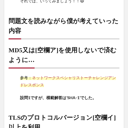
それでは、いってみましょう！！😃
MD5
又は
[空
問題文を読みながら僕が考えていった
欄
内容
ア]
を使
用し
ない
MD5又は[空欄ア]を使用しないで済む
で済
ように…
むよ
う
に…
参考：
ネットワークスペシャリストーチャレンジアン
4
ドレスポンス
TLS
のプ
設問1ですが、模範解答は’SHA-1’でした。
ロト
コル
バー
TLSのプロトコルバージョン[空欄イ]
ジョ
ン
以上を利用…