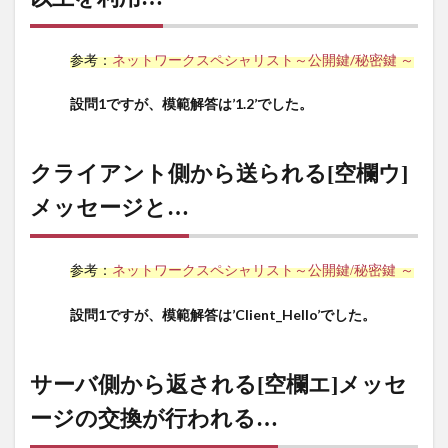
[空
欄
イ]
参考：
ネットワークスペシャリスト～公開鍵/秘密鍵 ～
以上
を利
設問1ですが、模範解答は’1.2’でした。
用…
5
クライアント側から送られる[空欄ウ]
クラ
イア
メッセージと…
ント
側か
ら送
参考：
ネットワークスペシャリスト～公開鍵/秘密鍵 ～
られ
る
設問1ですが、模範解答は’Client_Hello’でした。
[空
欄
ウ]
サーバ側から返される[空欄エ]メッセ
メッ
セー
ージの交換が行われる
…
ジ
と…