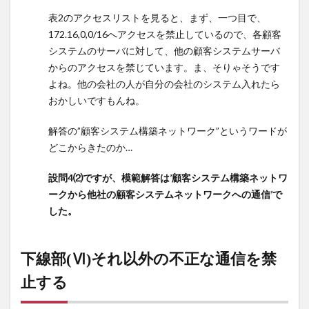
(Ⅳ)
表2のアクセスリストを見ると、まず、一つ目で、
表2に
172.16,0,0/16へアクセスを禁止しているので、各顧客
示す
アク
システムのサーバに対して、他の顧客システムサーバ
セス
からのアクセスを禁じています。ま、そりゃそうです
リス
よね。他の会社の人が自分の会社のシステム入れたら
トを
おかしいですもんね。
L3SW
に設
解答の”顧客システム構築ネットワーク”というワードが
定…
どこからきたのか…
13
下線
設問4⑵ですが、模範解答は’顧客システム構築ネットワ
部(V)
ークから他社の顧客システムネットワークへの通信’で
それ
した。
以外
の不
正な
下線部(Ⅵ)それ以外の不正な通信を禁
通信
を禁
止する
止す
る