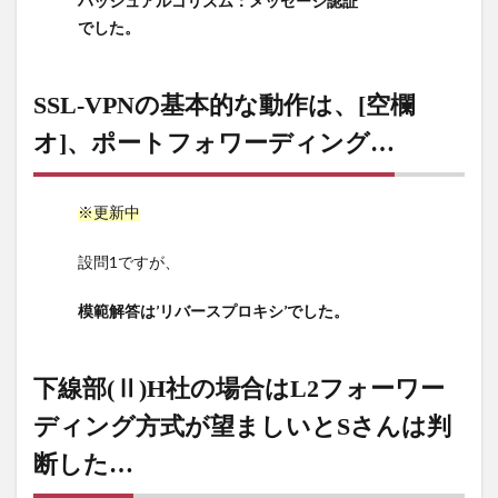
ハッシュアルゴリズム：メッセージ認証
種類
でした。
の暗
号ア
ルゴ
SSL-VPNの基本的な動作は、[空欄
リズ
オ]、ポートフォワーディング…
ムと
1種
類の
ハッ
※更新中
シュ
アル
設問1ですが、
ゴリ
ズ
模範解答は’リバースプロキシ’でした。
ム…
8
下線部(Ⅱ)H社の場合はL2フォーワー
SSL-
VPN
ディング方式が望ましいとSさんは判
の基
断した…
本的
な動