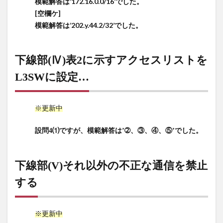
模範解答は’172.16.0.0/16’でした。
なIP
[空欄ケ]
アド
レス
模範解答は’202.y.44.2/32’でした。
を割
り当
てる
下線部(Ⅳ)表2に示すアクセスリストを
11
L3SWに設定
…
表1
通信
を許
※更新中
可す
るFW
設問4⑴ですが、模範解答は’➁、③、④、⑤’でした。
ルー
ル[空
欄カ]
下線部(V)それ以外の不正な通信を禁止
～[空
欄ケ]
する
12
下線
※更新中
部