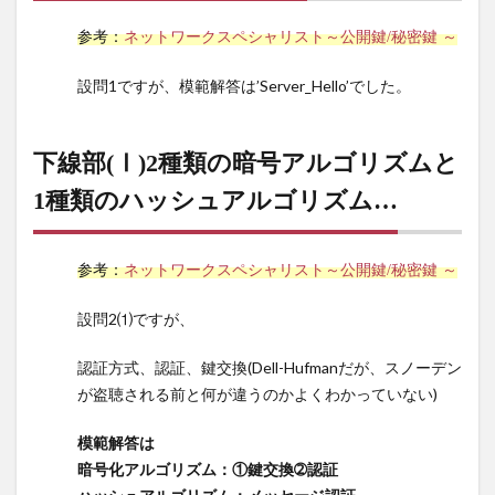
6
参考：
ネットワークスペシャリスト～公開鍵/秘密鍵 ～
サー
バ側
設問1ですが、模範解答は’Server_Hello’でした。
から
返さ
れる
下線部(Ⅰ)2種類の暗号アルゴリズムと
[空
1種類のハッシュアルゴリズム…
欄
エ]
メッ
セー
参考：
ネットワークスペシャリスト～公開鍵/秘密鍵 ～
ジの
交換
設問2⑴ですが、
が行
われ
認証方式、認証、鍵交換(Dell-Hufmanだが、スノーデン
る…
が盗聴される前と何が違うのかよくわかっていない)
7
模範解答は
下線
暗号化アルゴリズム：①鍵交換➁認証
部
(Ⅰ)2