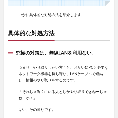
2.1
究極
いかに具体的な対処方法を紹介します。
の対
策
は、
具体的な対処方法
無線
LAN
を利
用な
究極の対策は、無線LANを利用ない。
い。
2.2
つまり、やり取りしたい方々と、お互いにPCと必要な
暗号
ネットワーク機器を持ち寄り、LANケーブルで連結
化す
し、情報のやり取りをするのです。
る
2.3
「それじゃ近くにいる人としかやり取りできねーじゃ
公衆
ねーか！」
LAN
回線
はい、その通りです。
(カフ