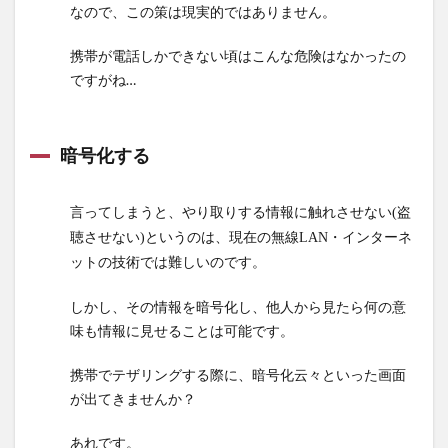
ェと
なので、この策は現実的ではありません。
か)は
極力
携帯が電話しかできない頃はこんな危険はなかったの
利用
ですがね…
しな
い。
2.4
暗号化する
(これ
は有
料)専
言ってしまうと、やり取りする情報に触れさせない(盗
用の
聴させない)というのは、現在の無線LAN・インターネ
ネッ
ットの技術では難しいのです。
トワ
ーク
しかし、その情報を暗号化し、他人から見たら何の意
回線
味も情報に見せることは可能です。
(VPN)
を利
用す
携帯でテザリングする際に、暗号化云々といった画面
る。
が出てきませんか？
3
あれです。