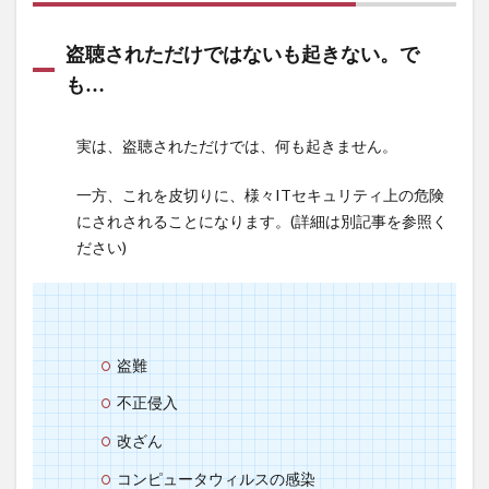
なる
の
盗聴されただけではないも起きない。で
か？
も…
1.1
盗聴
実は、盗聴されただけでは、何も起きません。
され
ただ
一方、これを皮切りに、様々ITセキュリティ上の危険
けで
にされされることになります。(詳細は別記事を参照く
はな
いも
ださい)
起き
な
い。
でも…
盗難
2
具体
不正侵入
的な
改ざん
対処
方法
コンピュータウィルスの感染