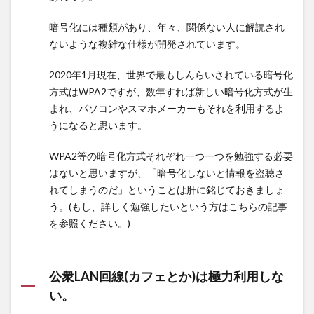
上記
を実
暗号化には種類があり、年々、関係ない人に解読され
施し
ないような複雑な仕様が開発されています。
て期
待で
2020年1月現在、世界で最もしんらいされている暗号化
きる
方式はWPA2ですが、数年すれば新しい暗号化方式が生
こと
まれ、パソコンやスマホメーカーもそれを利用するよ
うになると思います。
WPA2等の暗号化方式それぞれ一つ一つを勉強する必要
はないと思いますが、「暗号化しないと情報を盗聴さ
れてしまうのだ」ということは肝に銘じておきましょ
う。(もし、詳しく勉強したいという方はこちらの記事
を参照ください。)
公衆LAN回線(カフェとか)は極力利用しな
い。