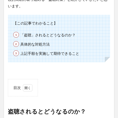
います。
【この記事でわかること】
「盗聴」されるとどうなるのか？
具体的な対処方法
上記手順を実施して期待できること
目次
1
盗聴
され
盗聴されるとどうなるのか？
ると
どう