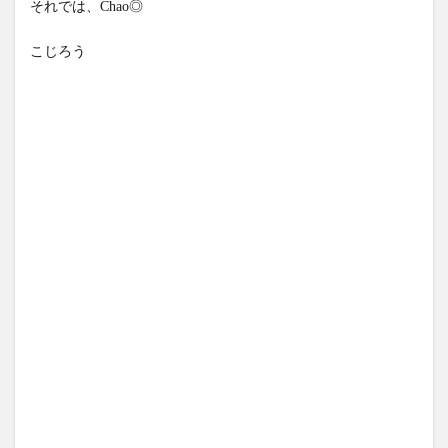
それでは、Chao◎
XXX
サー
こじろう
キッ
トゲ
ート
ウェ
イ方
式(ト
ラン
スポ
ート
ゲー
トウ
ェイ)
2.3
パケ
ット
フィ
ルタ
リン