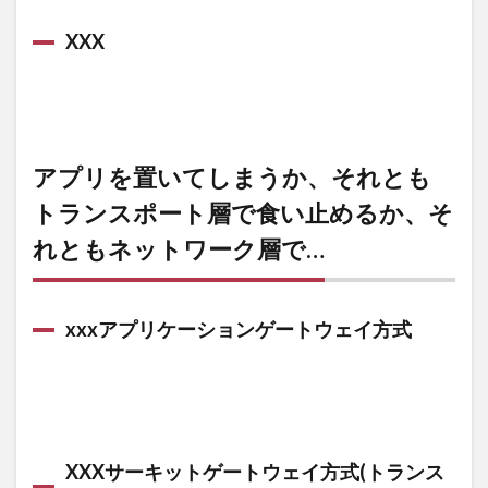
の検
問設
XXX
置
1.1
XXX
2
アプリを置いてしまうか、それとも
アプ
リを
トランスポート層で食い止めるか、そ
置い
れともネットワーク層で…
てし
まう
か、
それ
xxxアプリケーションゲートウェイ方式
とも
トラ
ンス
ポー
ト層
で食
XXXサーキットゲートウェイ方式(トランス
い止