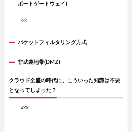
ポートゲートウェイ)
める
か、
それ
xxx
とも
ネッ
トワ
ーク
パケットフィルタリング方式
層
で…
非武装地帯(DMZ)
2.1
xxxア
プリ
クラウド全盛の時代に、こういった知識は不要
ケー
となってしまった？
ショ
ンゲ
ート
ウェ
XXX
イ方
式
2.2