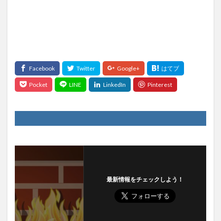
グ方
式
2.4
非武
装地
帯
(DMZ)
3
クラ
ウド
全盛
の時
代
に、
こう
いっ
最新情報をチェックしよう！
た知
識は
不要
とな