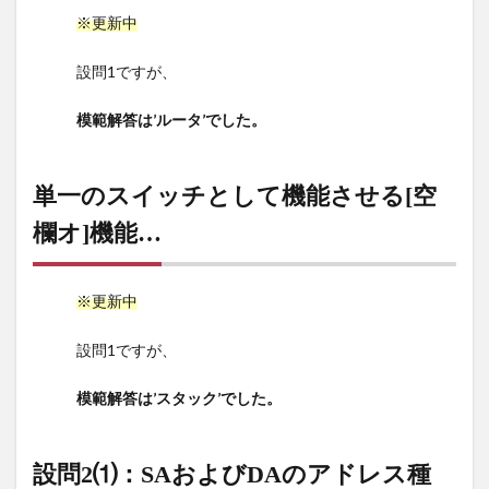
オ]
※更新中
機
能…
設問1ですが、
8
設問
模範解答は’ルータ’でした。
2⑴：
SAお
よび
単一のスイッチとして機能させる[空
DAの
欄オ]機能…
アド
レス
種
別…
※更新中
9
設問1ですが、
設問
2⑵：
模範解答は’スタック’でした。
フレ
ーム
番号
設問2⑴：SAおよびDAのアドレス種
①～