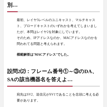
③の
別…
DA、
SAの
該当
最初、レイヤ3レベルのユニキャスト、マルチキャス
機器
ト、ブロードキャストのいずれかを考えてしまいまし
名を
答え
たが、本問はレイヤ2を対象にしています。
よ…
そのため、IPアドレスなのか、MACアドレスなのかを
問われてる問題と考えられます。
10
設問
模範解答は’MACアドレス’でした。
3⑴：
図3を
完成
設問2⑵：フレーム番号①～③のDA、
させ
よ
SAの該当機器名を答えよ…
11
設問
宛先はSV2、送信元がSV1であることを念頭に考える必
3⑵：
NW
要があります。
基盤