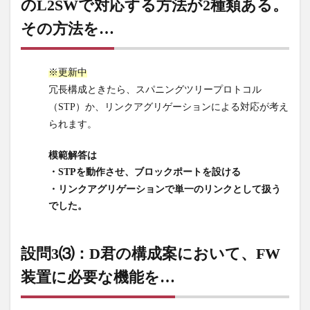
のL2SWで対応する方法が2種類ある。
の
別々
その方法を…
の筐
体に
接続
※更新中
す
冗長構成ときたら、スパニングツリープロトコル
る。
その
（STP）か、リンクアグリゲーションによる対応が考え
際、
られます。
両方
の
模範解答は
L2SW
・STPを動作させ、ブロックポートを設ける
で対
・リンクアグリゲーションで単一のリンクとして扱う
応す
でした。
る方
法が2
種類
設問3⑶：D君の構成案において、FW
あ
る。
装置に必要な機能を…
その
方法
を…