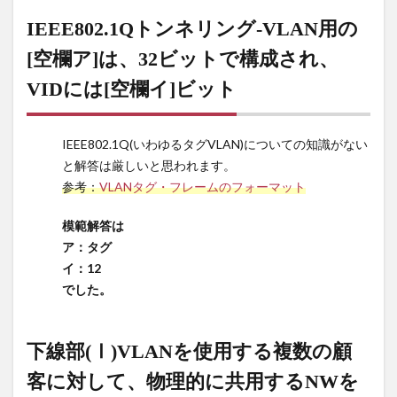
れ、VIDに
は[空欄イ]
IEEE802.1Qトンネリング-VLAN用の
ビット
[空欄ア]は、32ビットで構成され、
4
下線
VIDには[空欄イ]ビット
部
(Ⅰ)VLAN
を使用す
IEEE802.1Q(いわゆるタグVLAN)についての知識がない
る複数の
と解答は厳しいと思われます。
顧客に対
して、物
参考：
VLANタグ・フレームのフォーマット
理的に共
用する
模範解答は
NWを提
ア：タグ
供する場
イ：12
合、幾つ
でした。
かの問題
が発生し
てしま
下線部(Ⅰ)VLANを使用する複数の顧
う。
客に対して、物理的に共用するNWを
5