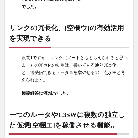
独立
でした。
した
仮想
[空欄
リンクの冗長化、[空欄ウ]の有効活用
エ]を
を実現できる
稼働
させ
る機
能…
設問1ですが、リンク（ノードともとらえられると思い
ます）の冗長化の効用は、書いてある通り冗長化、
7
と、送受信できるデータ量を増やせるの二点が主と考
単一
えられます。
のス
イッ
模範解答は’帯域’でした。
チと
して
機能
一つのルータやL3SWに複数の独立し
させ
る
た仮想[空欄エ]を稼働させる機能…
[空
欄