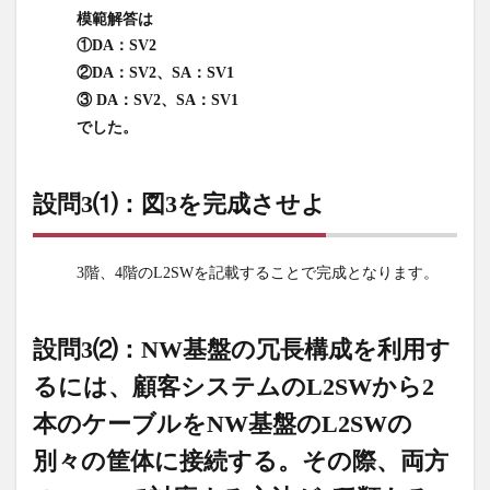
の冗
模範解答は
長構
①DA：SV2
成を
②DA：SV2、SA：SV1
利用
③ DA：SV2、SA：SV1
する
に
でした。
は、
顧客
シス
設問3⑴：図3を完成させよ
テム
の
L2SW
3階、4階のL2SWを記載することで完成となります。
から2
本の
ケー
設問3⑵：NW基盤の冗長構成を利用す
ブル
を
るには、顧客システムのL2SWから2
NW
本のケーブルをNW基盤のL2SWの
基盤
の
別々の筐体に接続する。その際、両方
L2SW