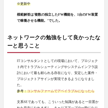
※更新中
12
設問
模範解答は’
複数の独立したFW機能を、1台のFW装置
3⑶：
でした。
で稼働させる機能。’
D君
の構
成案
ネットワークの勉強をして良かったな
にお
い
ーと思うこと
て、
FW装
置に
ITコンサルタントとしての現場において、プロジェク
必要
ト内でトラブルシューティングやシステムインフラ設
な機
計において最も頼られる存在になり、安定した案件・
能
プロジェクトアサインが実現できるようになりまし
を…
た。
13
参考：
コンサルファームでアベイラブルになったら
ネッ
トワ
文系SEであっても、こういった知識があると一目置か
ーク
れた存在になれますし、キャリアアップの一助になり