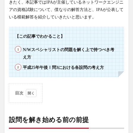
きたく、本記事ではIPAが主催しているネットワークエンジニ
アの資格試験について、僕なりの解答方法と、IPAが公表して
いる模範解答を紹介していきたいと思います。
【この記事でわかること】
N/Wスペシャリストの問題を解く上で持つべき考
え方
平成25年午後Ⅰ問3における各設問の考え方
目次
1
設問
を解
設問を解き始める前の前提
き始
める
前の