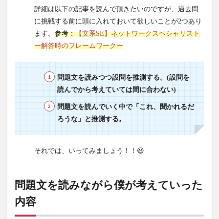
詳細は以下の記事を読んで頂きたいのですが、過去問
前提
に挑戦する前に頭に入れておいて欲しいことが2つあり
2
ます。
参考：
【文系SE】ネットワークスペシャリスト
問題
ー解答時のフレームワークー
文を
読み
なが
問題文を読みつつ設問を推測する。(設問を
ら僕
が考
読んでから考えていては間に合わない)
えて
問題文を読んでいく中で「これ、聞かれるだ
いっ
ろうな」と推測する。
た内
容
3
それでは、いってみましょう！！😃
IEEE802.1Q
トンネリン
グ-VLAN用
問題文を読みながら僕が考えていった
の[空欄ア]
内容
は、32ビッ
トで構成さ