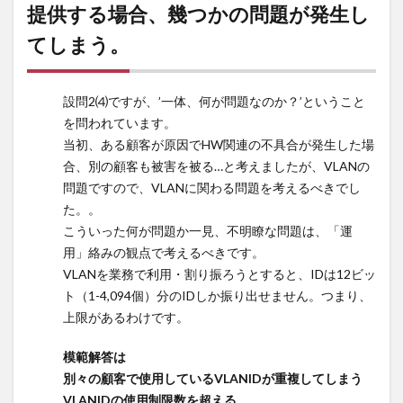
リン
提供する場合、幾つかの問題が発生し
クの
てしまう。
冗長
化、
[空
欄
設問2⑷ですが、’一体、何が問題なのか？’ということ
ウ]
を問われています。
の有
当初、ある顧客が原因でHW関連の不具合が発生した場
効活
合、別の顧客も被害を被る…と考えましたが、VLANの
用を
問題ですので、VLANに関わる問題を考えるべきでし
実現
た。。
でき
こういった何が問題か一見、不明瞭な問題は、「運
る
用」絡みの観点で考えるべきです。
6
VLANを業務で利用・割り振ろうとすると、IDは12ビッ
一つ
ト（1-4,094個）分のIDしか振り出せません。つまり、
のル
上限があるわけです。
ータ
や
模範解答は
L3SW
別々の顧客で使用しているVLANIDが重複してしまう
に複
数の
VLANIDの使用制限数を超える